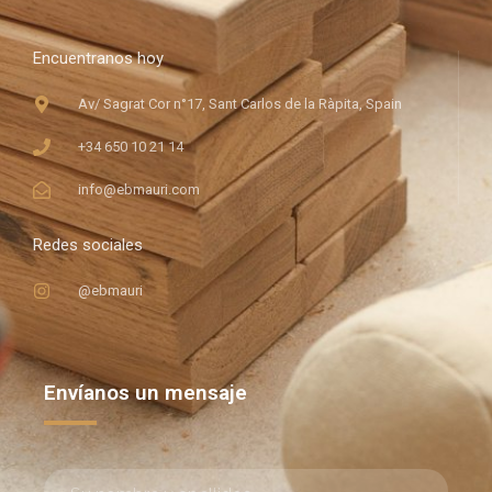
Encuentranos hoy
Av/ Sagrat Cor n°17, Sant Carlos de la Ràpita, Spain
+34 650 10 21 14
info@ebmauri.com
Redes sociales
@ebmauri
Envíanos un mensaje