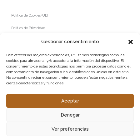
Política de Cookies (UE)
Política de Privacidad
Política de devoluciones y reembolsos
Gestionar consentimiento
Para ofrecer las mejores experiencias, utilizamos tecnologías como las
FINANCIADO POR LA UNIÓN EUROPEA -
cookies para almacenar y/o acceder a la información del dispositivo. El
NEXTGENERATION
consentimiento de estas tecnologías nos permitirá procesar datos como el
comportamiento de navegación o las identificaciones únicas en este sitio.
No consentir o retirar el consentimiento, puede afectar negativamente a
ciertas características y funciones.
Aceptar
Denegar
Ver preferencias