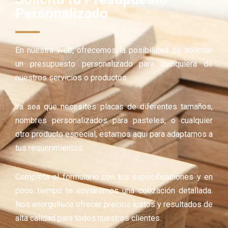
Personalizado
En nuestra web, ofrecemos la posibilidad de solicitar
un presupuesto personalizado para cualquiera de
nuestros servicios o productos.
Ya sea que necesites placas de diferentes tamaños,
nombres personalizados para pasteles, o cualquier
otro producto especial, estamos aquí para adaptarnos a
tus requerimientos.
Completa el formulario con tus especificaciones y en
poco tiempo te enviaremos una cotización detallada.
Nos enorgullece ofrecer precios justos y resultados de
alta calidad para todos nuestros clientes.