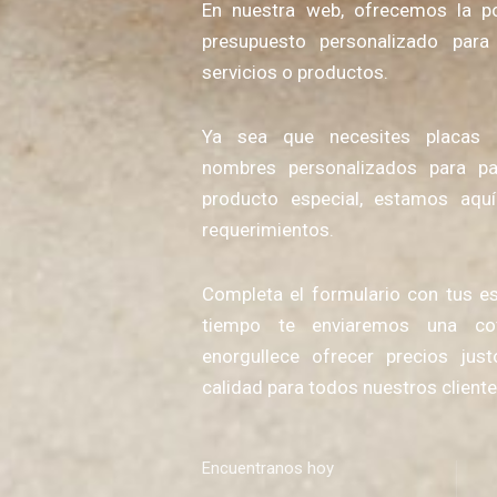
En nuestra web, ofrecemos la pos
presupuesto personalizado para
servicios o productos.
Ya sea que necesites placas 
nombres personalizados para pas
producto especial, estamos aqu
requerimientos.
Completa el formulario con tus e
tiempo te enviaremos una cot
enorgullece ofrecer precios jus
calidad para todos nuestros cliente
Encuentranos hoy