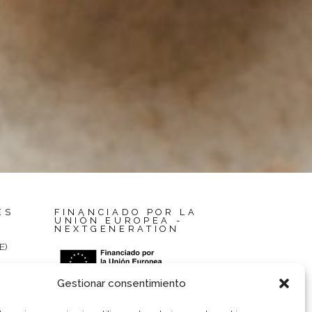
ES
FINANCIADO POR LA
UNIÓN EUROPEA -
NEXTGENERATION
E)
Gestionar consentimiento
nes