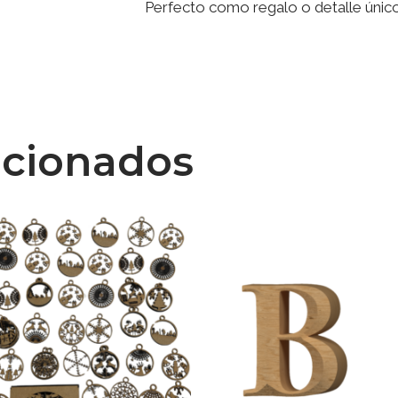
Perfecto como regalo o detalle único 
acionados