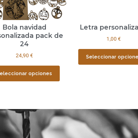
Bola navidad
Letra personaliz
sonalizada pack de
1,00
€
24
24,90
€
Seleccionar opcion
eleccionar opciones