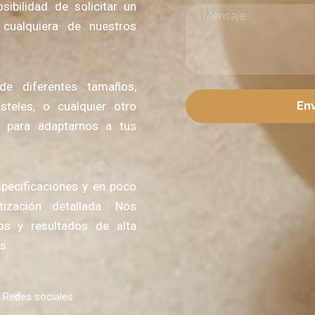
ibilidad de solicitar un
 cualquiera de nuestros
de diferentes tamaños,
teles, o cualquier otro
En
í para adaptarnos a tus
specificaciones y en poco
ización detallada. Nos
tos y resultados de alta
s.
Redes sociales